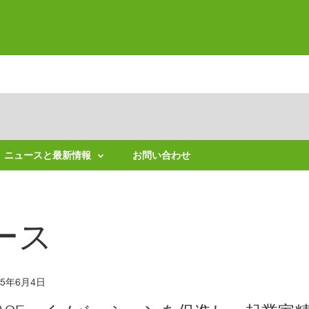
ニュースと最新情報
お問い合わせ
ニ
ュ
ー
ス
ース
リ
リ
ー
ス
適
15年6月4日
用
拡