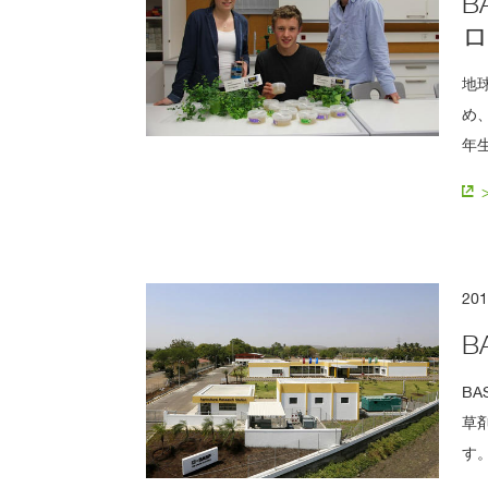
B
で
探
す
地
め
年
20
B
B
草
す