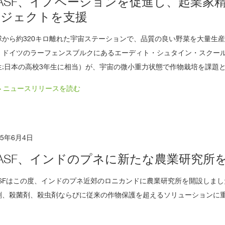
ASF、イノベーションを促進し、起業家
大
登
ロジェクトを支援
録
の
ご
案
球から約320キロ離れた宇宙ステーションで、品質の良い野菜を大量生
内
、ドイツのラーフェンスブルクにあるエーディト・シュタイン・スクール
生:日本の高校3年生に相当）が、宇宙の微小重力状態で作物栽培を課題
> ニュースリリースを読む
15年6月4日
ASF、インドのプネに新たな農業研究所
ASFはこの度、インドのプネ近郊のロニカンドに農業研究所を開設しまし
剤、殺菌剤、殺虫剤ならびに従来の作物保護を超えるソリューションに
。