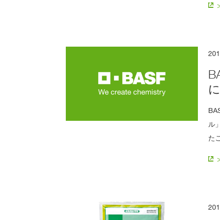
20
B
B
ル
た
20