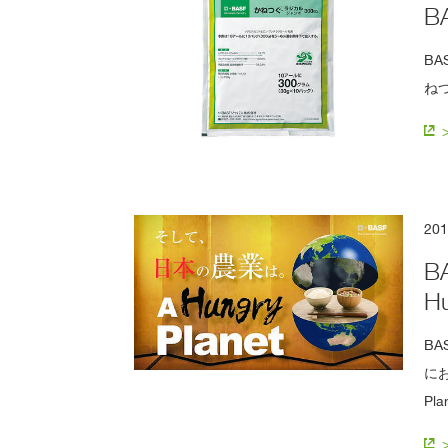
B
B
ね
20
B
H
B
に
P