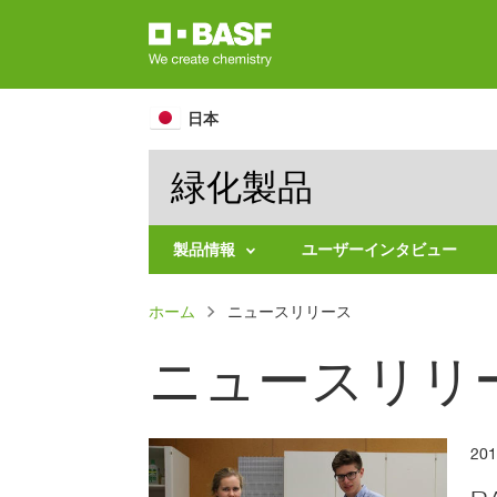
Skip
to
main
content
日本
緑化製品
製品情報
ユーザーインタビュー
分
パ
ホーム
野
ニュースリリース
別
ン
で
ニュースリリ
探
く
す
ず
剤
の
種
20
類
別