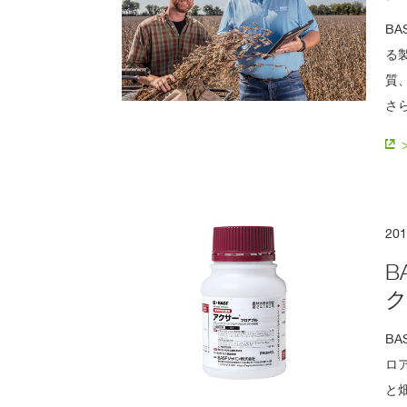
B
る
質
さ
20
B
B
ロ
と