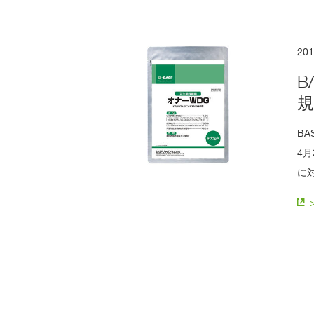
20
B
規
B
4
に
Pagination