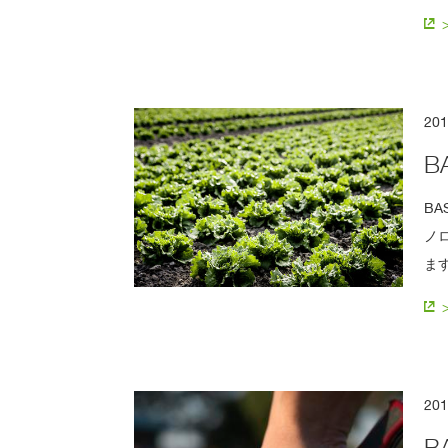
20
B
B
ノ
ま
20
B