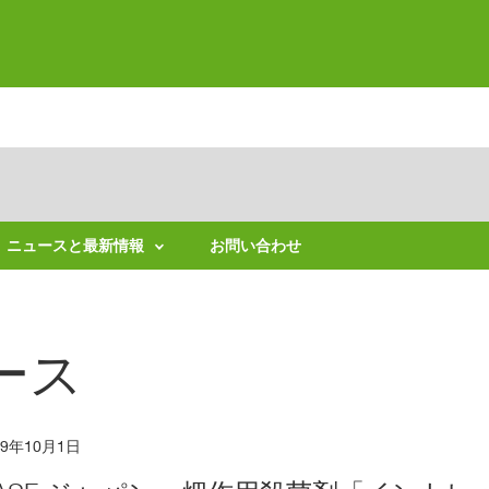
ニュースと最新情報
お問い合わせ
ニ
ュ
ー
ス
ース
リ
リ
ー
ス
適
19年10月1日
用
拡