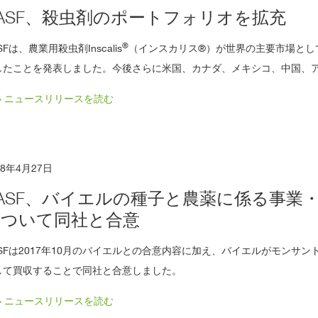
ASF、殺虫剤のポートフォリオを拡充
®
SFは、農業用殺虫剤Inscalis
（インスカリス®）が世界の主要市場とし
したことを発表しました。今後さらに米国、カナダ、メキシコ、中国、
> ニュースリリースを読む
18年4月27日
ASF、バイエルの種子と農薬に係る事業
について同社と合意
ASFは2017年10月のバイエルとの合意内容に加え、バイエルがモンサ
して買収することで同社と合意しました。
> ニュースリリースを読む