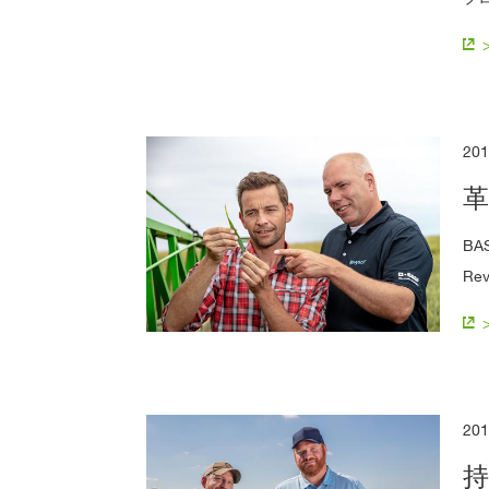
20
革
BA
R
20