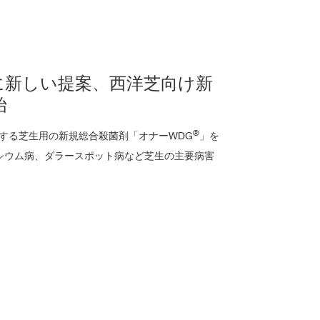
に新しい提案、西洋芝向け新
始
®
とする芝生用の新規総合殺菌剤「オナーWDG
」を
シウム病、ダラースポット病など芝生の主要病害