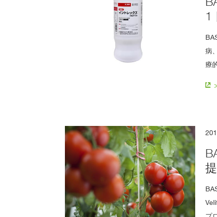
B
で
探
1
す
B
病
療
20
B
BA
Veli
プ