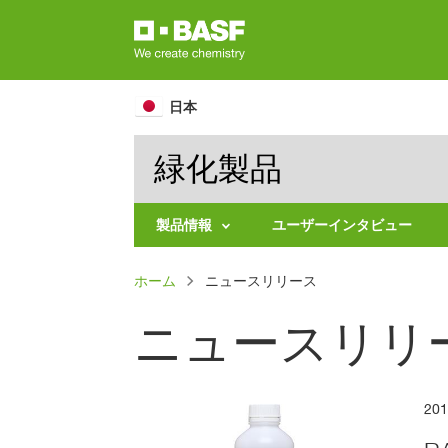
Skip
to
main
content
日本
緑化製品
製品情報
ユーザーインタビュー
分
パ
ホーム
野
ニュースリリース
別
ン
で
ニュースリリ
探
く
す
ず
剤
の
種
20
類
別