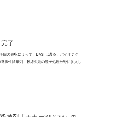
を完了
今回の買収によって、BASFは農薬、バイオテク
非選択性除草剤、殺線虫剤の種子処理分野に参入し
殺菌剤「オナーWDG®」の