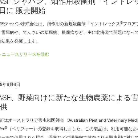
ASF ジャパン、畑作用殺菌剤「イントレ
大
登
 日に 販売開始
録
の
ご
案
®
ASFジャパン株式会社は、畑作用の新規殺菌剤「イントレックス
フロア
内
、雪腐病や、てんさいの葉腐病、根腐病など、主に北海道で問題になっ
的効果を発揮します。
> ニュースリリースを読む
19年8月6日
ASF、野菜向けに新たな生物農薬による
提供
SFはオーストラリア害虫獣医師会（Australian Pest and Veterinary M
®
fer
（ベリファー）の登録を取得しました。この製品は、利用可能なあ
ローチで使用された場合、温室などの設備内で散布される殺虫剤に対し