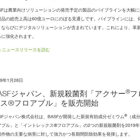
ASFは農業向けソリューションの発売予定の製品のパイプラインを大幅に
製品の総売上高は60億ユーロにのぼる見通しです。パイプラインには、
、ならびにデジタルソリューションが含まれています。これにより、革
らに強化されます。
> ニュースリリースを読む
19年1月28日
®
ASFジャパン、新規殺菌剤「アクサー
フ
クス®フロアブル」を販売開始
®
ASFジャパン株式会社は、BASFが開発した新規有効成分ゼミウム
（成
アブル」と「イントレックス®フロアブル」の2つの新規殺菌剤を2019
畑作物の主要な病害に対して強力かつ長期間防除効果を発揮します。