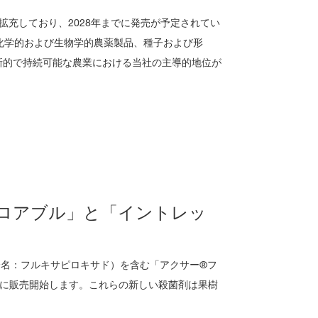
拡充しており、2028年までに発売が予定されてい
化学的および生物学的農薬製品、種子および形
新的で持続可能な農業における当社の主導的地位が
ロアブル」と「イントレッ
分名：フルキサピロキサド）を含む「アクサー®フ
年に販売開始します。これらの新しい殺菌剤は果樹