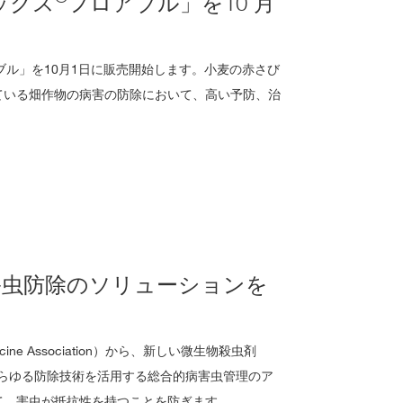
ックス
フロアブル」を10 月
ブル」を10月1日に販売開始します。小麦の赤さび
ている畑作物の病害の防除において、高い予防、治
害虫防除のソリューションを
edicine Association）から、新しい微生物殺虫剤
らゆる防除技術を活用する総合的病害虫管理のア
て、害虫が抵抗性を持つことを防ぎます。