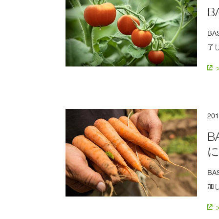
B
BA
了
20
B
B
加