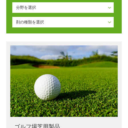
分野を選択
分野を選択
剤の種類を選択
ゴルフ場芝用製品
剤の種類を選択
緑地管理用製品
殺菌剤
花き類用製品
殺虫剤
除草剤
植物成長調整剤
その他
ゴルフ場芝用製品